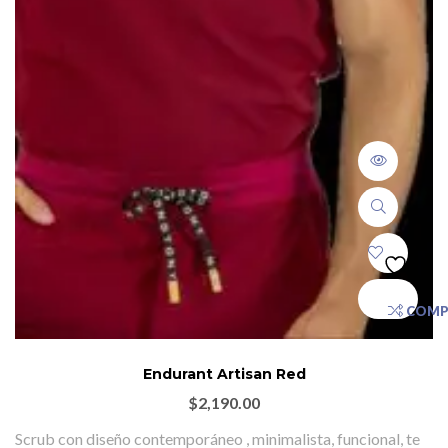
COMP
Endurant Artisan Red
$
2,190.00
Scrub con diseño contemporáneo , minimalista, funcional, te