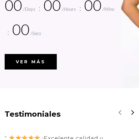
00
00
00
/Days
/Hours
/Mins
00
/Secs
VER MÁS
Testimoniales
“
Los mejores scrubs que he