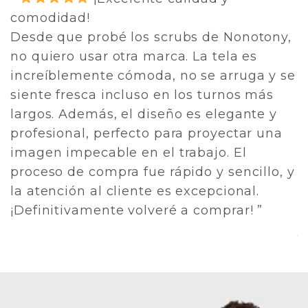
usado.
y,
He probado muchas marcas de uniformes
médicos, pero los de Nonotony realmente
 se
destacan. La calidad de la tela es
superior, son resistentes y se ven como
nuevos después de muchas lavadas.
a
Además, la atención al cliente fue
excelente, resolvieron todas mis dudas y
, y
mi pedido llegó en tiempo récord.
¡Altamente recomendados para cualquier
profesional de la salud que busque estilo
y comodidad! ”
DR RICARDO P.
- CIRUJANO GENERAL