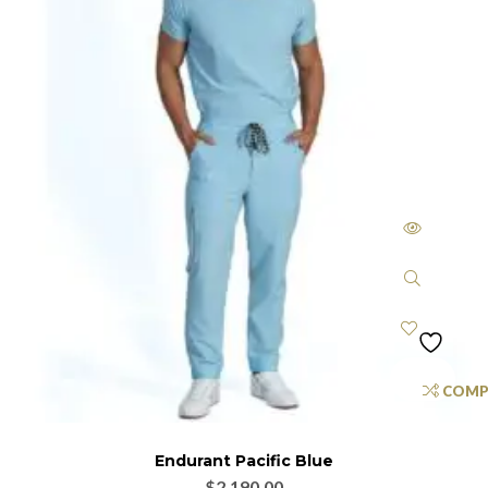
COMP
Endurant Pacific Blue
$
2,190.00