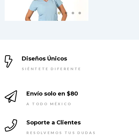
Diseños Únicos
SIÉNTETE DIFERENTE
Envío solo en $80
# ScrubsMujer
A TODO MÉXICO
Soporte a Clientes
RESOLVEMOS TUS DUDAS