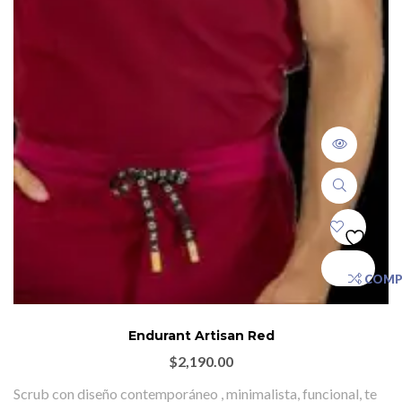
COMP
Endurant Artisan Red
$
2,190.00
Scrub con diseño contemporáneo , minimalista, funcional, te