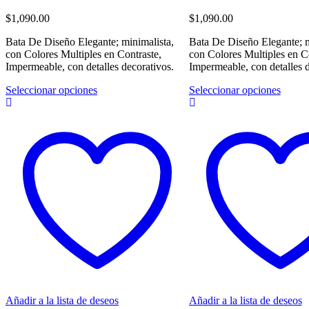
$
1,090.00
$
1,090.00
Bata De Diseño Elegante; minimalista,
Bata De Diseño Elegante; m
con Colores Multiples en Contraste,
con Colores Multiples en Co
Impermeable, con detalles decorativos.
Impermeable, con detalles d
Este
Este
Seleccionar opciones
Seleccionar opciones
producto
produc
tiene
tiene
múltiples
múltip
variantes.
variant
Las
Las
opciones
opcion
se
se
pueden
puede
elegir
elegir
en
en
la
la
página
página
de
de
producto
produc
Añadir a la lista de deseos
Añadir a la lista de deseos