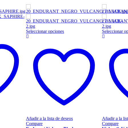
Este
Seleccionar opciones
Seleccionar o
to
producto
tiene
les
múltiples
es.
variantes.
Las
es
opciones
se
n
pueden
elegir
en
la
página
de
to
producto
Añadir a la lista de deseos
Añadir a la lis
Compare
Compare