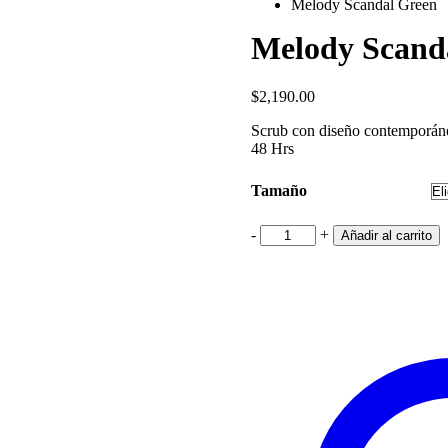
Melody Scandal Green
Melody Scand
$
2,190.00
Scrub con diseño contemporáneo 
48 Hrs
Tamaño
Melody
-
+
Añadir al carrito
Scandal
Green
cantidad