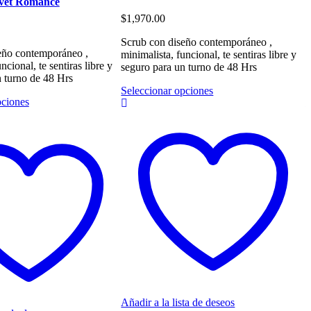
lvet Romance
E
$
1,970.00
$
Scrub con diseño contemporáneo ,
eño contemporáneo ,
B
minimalista, funcional, te sentiras libre y
ncional, te sentiras libre y
c
seguro para un turno de 48 Hrs
n turno de 48 Hrs
I
Este
Seleccionar opciones
Este
pciones
S
producto
producto
tiene
tiene
múltiples
múltiples
variantes.
variantes.
Las
Las
opciones
opciones
se
se
pueden
pueden
elegir
elegir
en
en
la
la
página
página
de
de
producto
producto
Añadir a la lista de deseos