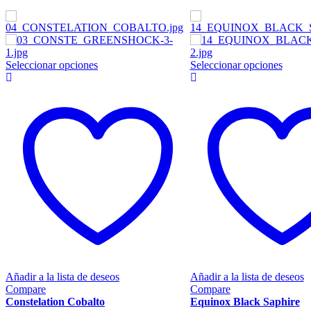
Este
Este
Seleccionar opciones
Seleccionar opciones
producto
produc
tiene
tiene
múltiples
múltip
variantes.
variant
Las
Las
opciones
opcion
se
se
pueden
puede
elegir
elegir
en
en
la
la
página
página
de
de
producto
produc
Añadir a la lista de deseos
Añadir a la lista de deseos
Compare
Compare
Constelation Cobalto
Equinox Black Saphire