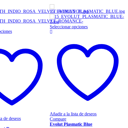
Este
Seleccionar opciones
Este
pciones
S
producto
producto
tiene
tiene
múltiples
múltiples
variantes.
variantes.
Las
Las
opciones
opciones
se
se
pueden
pueden
elegir
elegir
en
en
la
la
página
página
de
de
producto
producto
Añadir a la lista de deseos
ta de deseos
A
Compare
Evolut Plasmatic Blue