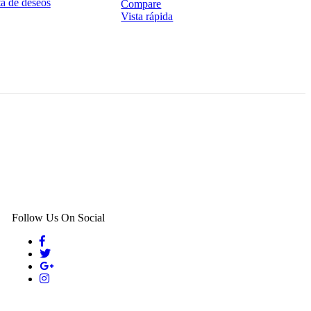
ta de deseos
A
Compare
Vista rápida
V
Follow Us On Social