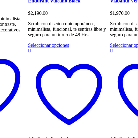
Endurant Vulcano Black
Viabanth Ve
$
2,190.00
$
1,970.00
inimalista,
Scrub con diseño contemporáneo ,
Scrub con dis
ntraste,
minimalista, funcional, te sentiras libre y
minimalista, fu
ecorativos.
seguro para un turno de 48 Hrs
seguro para u
Este
Seleccionar opciones
Seleccionar o
to
producto
tiene
les
múltiples
es.
variantes.
Las
es
opciones
se
n
pueden
elegir
en
la
página
de
to
producto