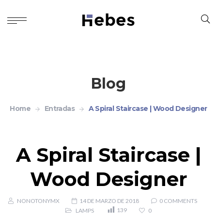
Blog
Home
Entradas
A Spiral Staircase | Wood Designer
A Spiral Staircase |
Wood Designer
NONOTONYMX
14 DE MARZO DE 2018
0 COMMENTS
139
LAMPS
0