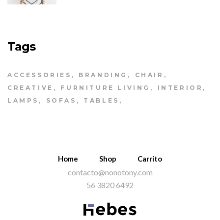
Tags
ACCESSORIES
BRANDING
CHAIR
CREATIVE
FURNITURE LIVING
INTERIOR
LAMPS
SOFAS
TABLES
Home
Shop
Carrito
contacto@nonotony.com
56 3820 6492