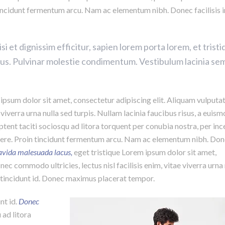
tincidunt fermentum arcu. Nam ac elementum nibh. Donec facilisis
isi et dignissim efficitur, sapien lorem porta lorem, et trist
bus. Pulvinar molestie condimentum. Vestibulum lacinia se
psum dolor sit amet, consectetur adipiscing elit. Aliquam vulputat
e viverra urna nulla sed turpis. Nullam lacinia faucibus risus, a euis
tent taciti sociosqu ad litora torquent per conubia nostra, per in
uere. Proin tincidunt fermentum arcu. Nam ac elementum nibh. Do
avida malesuada lacus,
eget tristique Lorem ipsum dolor sit amet,
nec commodo ultricies, lectus nisl facilisis enim, vitae viverra urna 
m tincidunt id. Donec maximus placerat tempor.
nt id.
Donec
 ad litora