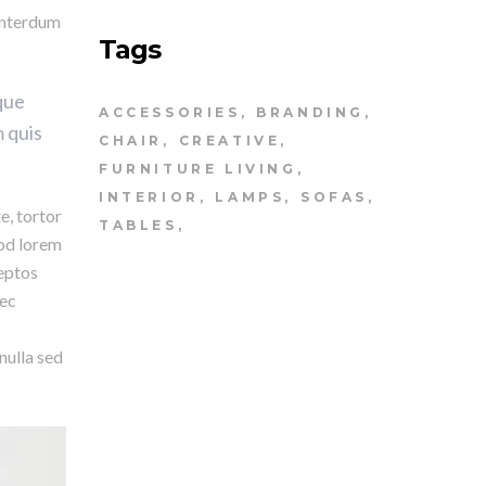
 interdum
Tags
ique
ACCESSORIES
BRANDING
m quis
CHAIR
CREATIVE
FURNITURE LIVING
INTERIOR
LAMPS
SOFAS
e, tortor
TABLES
mod lorem
ceptos
nec
nulla sed