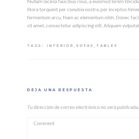
Nullam lacinia faucibus risus, a euismod lorem tincid
litora torquent per conubia nostra, per inceptos hime
fermentum arcu. Nam ac elementum nibh. Donec facilis
sit amet, consectetur adipiscing elit. Aliquam vulputa
,
,
TAGS:
INTERIOR
SOFAS
TABLES
DEJA UNA RESPUESTA
Tu dirección de correo electrónico no será publicada.