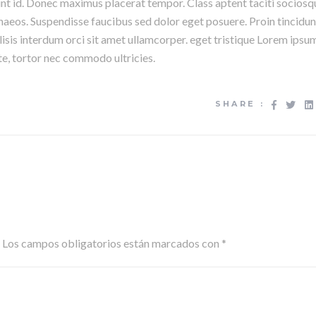
unt id. Donec maximus placerat tempor. Class aptent taciti sociosq
naeos. Suspendisse faucibus sed dolor eget posuere. Proin tincidun
is interdum orci sit amet ullamcorper. eget tristique Lorem ipsu
te, tortor nec commodo ultricies.
SHARE :
Los campos obligatorios están marcados con
*