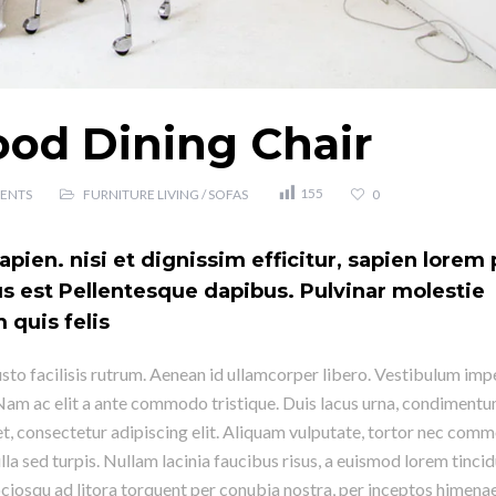
od Dining Chair
155
ENTS
FURNITURE LIVING
/
SOFAS
0
apien. nisi et dignissim efficitur, sapien lorem
bus est Pellentesque dapibus. Pulvinar molestie
quis felis
usto facilisis rutrum. Aenean id ullamcorper libero. Vestibulum imp
. Nam ac elit a ante commodo tristique. Duis lacus urna, condimentu
met, consectetur adipiscing elit. Aliquam vulputate, tortor nec com
 nulla sed turpis. Nullam lacinia faucibus risus, a euismod lorem tincid
ociosqu ad litora torquent per conubia nostra, per inceptos himena