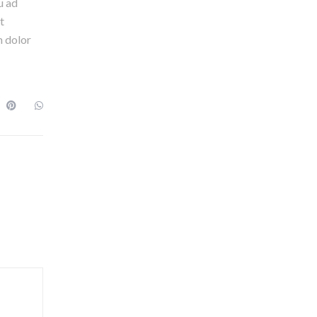
u ad
t
m dolor