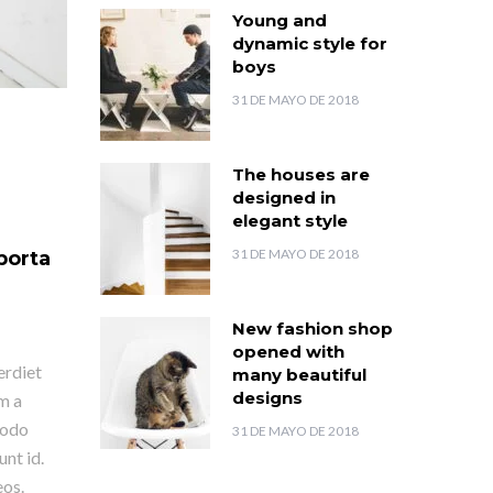
Young and
dynamic style for
boys
31 DE MAYO DE 2018
The houses are
designed in
elegant style
31 DE MAYO DE 2018
 porta
New fashion shop
opened with
erdiet
many beautiful
designs
m a
modo
31 DE MAYO DE 2018
unt id.
eos.