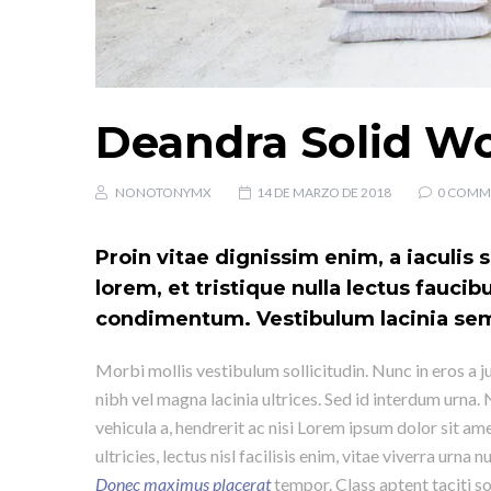
Deandra Solid Wo
NONOTONYMX
14 DE MARZO DE 2018
0 COMM
Proin vitae dignissim enim, a iaculis s
lorem, et tristique nulla lectus fauci
condimentum. Vestibulum lacinia sem 
Morbi mollis vestibulum sollicitudin. Nunc in eros a j
nibh vel magna lacinia ultrices. Sed id interdum urna
vehicula a, hendrerit ac nisi Lorem ipsum dolor sit a
ultricies, lectus nisl facilisis enim, vitae viverra urna
Donec maximus placerat
tempor. Class aptent taciti s