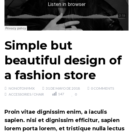
Simple but
beautiful design of
a fashion store
NONOTONYMX
31 DE MAYO DE 2018
0 COMMENTS
147
ACCESSORIES
/
CHAIR
0
Proin vitae dignissim enim, a iaculis
sapien. nisi et dignissim efficitur, sapien
lorem porta lorem, et tristique nulla lectus