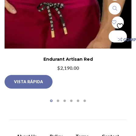
COMP
Endurant Artisan Red
$
2,190.00
VISTA RÁPIDA